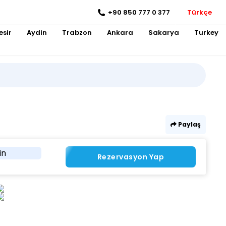
+90 850 777 0 377
Türkçe
esir
Aydin
Trabzon
Ankara
Sakarya
Turkey
Paylaş
in
Rezervasyon Yap