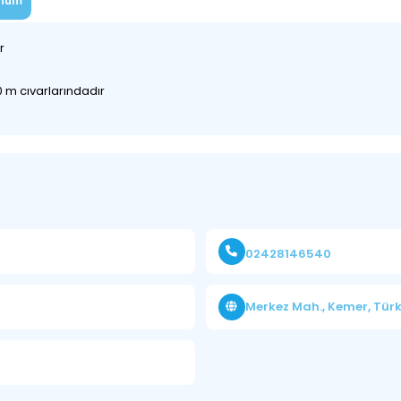
num
ır
 m cıvarlarındadır
02428146540
Merkez Mah., Kemer, Türk