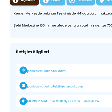
Açıklama
Odalar
Özellikler
Ko
Kemer Merkezde bulunan Tesisimizde 44 oda bulunmaktad
ŞehirMerkezine 150 m mesafede yer alan otelımız denıze 700
İletişim Bilgileri
parkavrupahotel.com
parkavrupahotel@hotmail.com
MERKEZ MAH 164 SOK 3/1 KEMER - ANTALYA