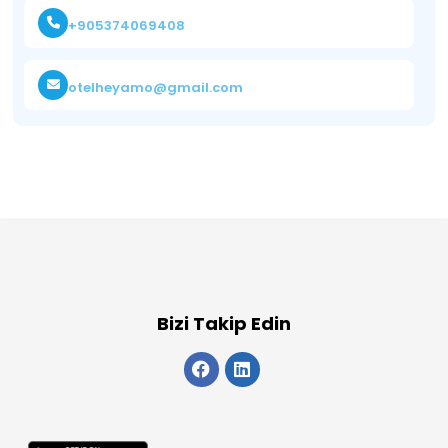
+905374069408
otelheyamo@gmail.com
Bizi Takip Edin