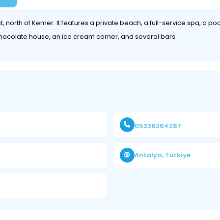
t, north of Kemer. It features a private beach, a full-service spa, a p
 chocolate house, an ice cream corner, and several bars.
05336264287
Antalya, Türkiye