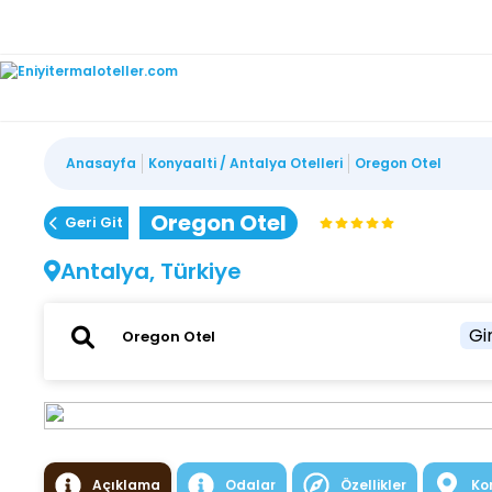
Anasayfa
Konyaalti / Antalya Otelleri
Oregon Otel
Oregon Otel
Geri Git
Antalya, Türkiye
Gir
Açıklama
Odalar
Özellikler
Ko