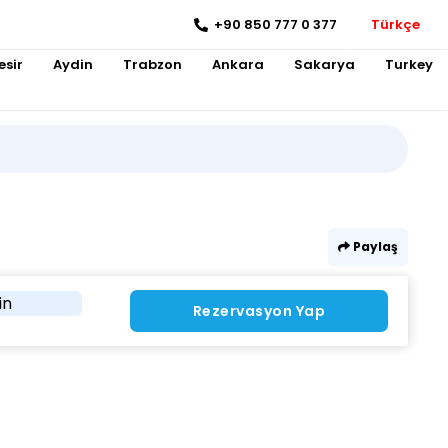
+90 850 777 0 377
Türkçe
esir
Aydin
Trabzon
Ankara
Sakarya
Turkey
Paylaş
in
Rezervasyon Yap