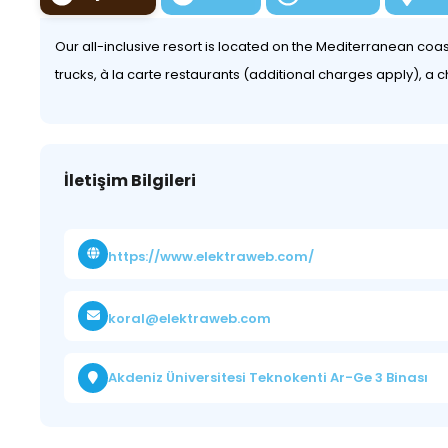
Our all-inclusive resort is located on the Mediterranean coas
trucks, à la carte restaurants (additional charges apply), a
İletişim Bilgileri
https://www.elektraweb.com/
koral@elektraweb.com
Akdeniz Üniversitesi Teknokenti Ar-Ge 3 Binası