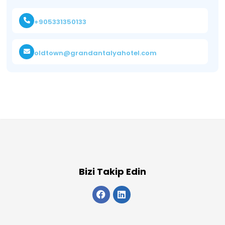
+905331350133
oldtown@grandantalyahotel.com
Bizi Takip Edin