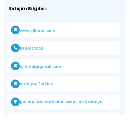
İletişim Bilgileri
www.ojihotel.com
5309177023
ojihotel@gmail.com
Antalya, Türkiye
gullerpınarı mah altın sokak no 3 alanya