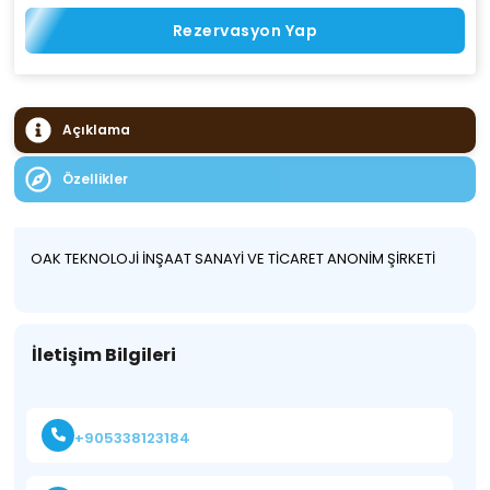
Rezervasyon Yap
Açıklama
Özellikler
OAK TEKNOLOJİ İNŞAAT SANAYİ VE TİCARET ANONİM ŞİRKETİ
İletişim Bilgileri
+905338123184