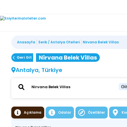
Anasayfa
Serik / Antalya Otelleri
Nirvana Belek Villas
Nirvana Belek Villas
Geri Git
Antalya, Türkiye
Gir
Açıklama
Odalar
Özellikler
Ko