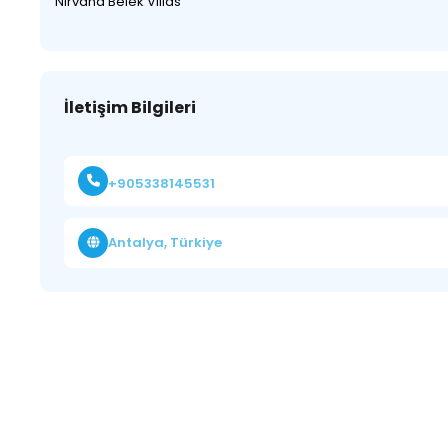
Nirvana Belek Villas
İletişim Bilgileri
+905338145531
Antalya, Türkiye