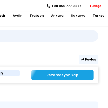
+90 850 777 0 377
Türkçe
esir
Aydin
Trabzon
Ankara
Sakarya
Turkey
Paylaş
in
Rezervasyon Yap