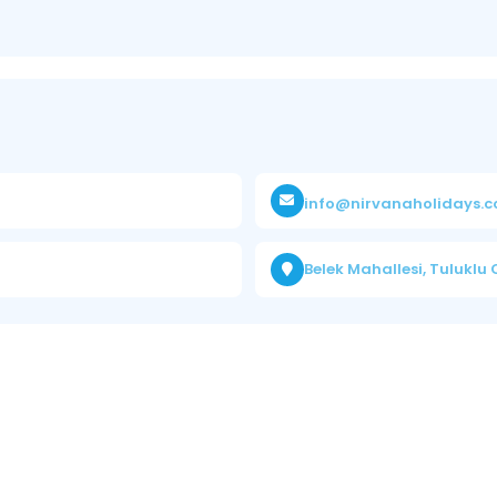
info@nirvanaholidays.
Belek Mahallesi, Tuluklu