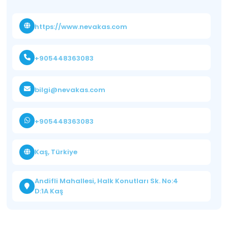
https://www.nevakas.com
+905448363083
bilgi@nevakas.com
+905448363083
Kaş, Türkiye
Andifli Mahallesi, Halk Konutları Sk. No:4
D:1A Kaş