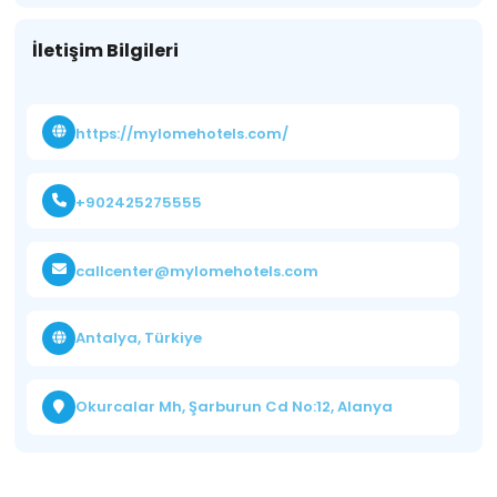
İletişim Bilgileri
https://mylomehotels.com/
+902425275555
callcenter@mylomehotels.com
Antalya, Türkiye
Okurcalar Mh, Şarburun Cd No:12, Alanya