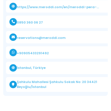
https://www.meroddi.com/en/meroddi-pera-flats/
0850 360 06 27
reservations@meroddi.com
+90905433291492
İstanbul, Türkiye
Şahkulu Mahallesi Şahkulu Sokak No: 20 34421
Beyoğlu/İstanbul