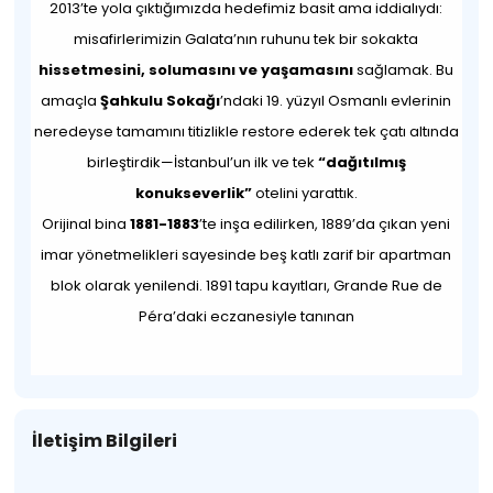
2013’te yola çıktığımızda hedefimiz basit ama iddialıydı:
misafirlerimizin Galata’nın ruhunu tek bir sokakta
hissetmesini, solumasını ve yaşamasını
sağlamak. Bu
amaçla
Şahkulu Sokağı
’ndaki 19. yüzyıl Osmanlı evlerinin
neredeyse tamamını titizlikle restore ederek tek çatı altında
birleştirdik—İstanbul’un ilk ve tek
“dağıtılmış
konukseverlik”
otelini yarattık.
Orijinal bina
1881-1883
’te inşa edilirken, 1889’da çıkan yeni
imar yönetmelikleri sayesinde beş katlı zarif bir apartman
blok olarak yenilendi. 1891 tapu kayıtları, Grande Rue de
Péra’daki eczanesiyle tanınan
İletişim Bilgileri