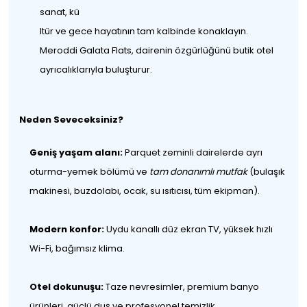
sanat, kü
ltür ve gece hayatının tam kalbinde konaklayın.
Meroddi Galata Flats, dairenin özgürlüğünü butik otel
ayrıcalıklarıyla buluşturur.
Neden Seveceksiniz?
Geniş yaşam alanı:
Parquet zeminli dairelerde ayrı
oturma-yemek bölümü ve
tam donanımlı mutfak
(bulaşık
makinesi, buzdolabı, ocak, su ısıtıcısı, tüm ekipman).
Modern konfor:
Uydu kanallı düz ekran TV, yüksek hızlı
Wi-Fi, bağımsız klima.
Otel dokunuşu:
Taze nevresimler, premium banyo
ürünleri, güçlü duş ve profesyonel temizlik.