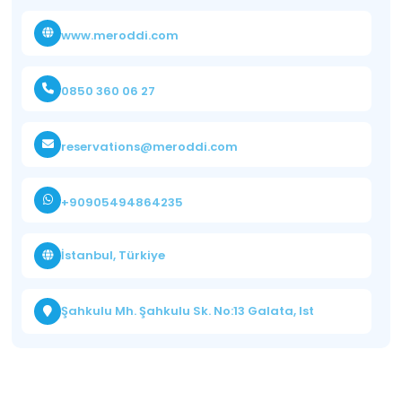
www.meroddi.com
0850 360 06 27
reservations@meroddi.com
+90905494864235
İstanbul, Türkiye
Şahkulu Mh. Şahkulu Sk. No:13 Galata, Ist