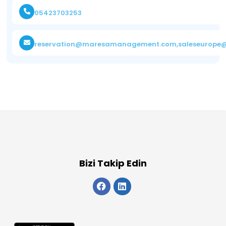
05423703253
reservation@maresamanagement.com
,
saleseurope@
Bizi Takip Edin