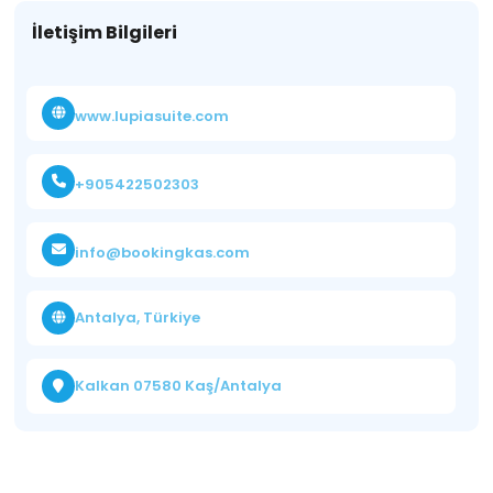
İletişim Bilgileri
www.lupiasuite.com
+905422502303
info@bookingkas.com
Antalya, Türkiye
Kalkan 07580 Kaş/Antalya