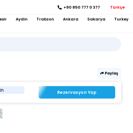
+90 850 777 0 377
Türkçe
esir
Aydin
Trabzon
Ankara
Sakarya
Turkey
Paylaş
in
Rezervasyon Yap