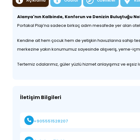
Açıklama
Odalar
Özellikler
Ko
Alanya'nın Kalbinde, Konforun ve Denizin Buluştuğu No
Portakal Plajı’na sadece birkaç adım mesafede yer alan otelim
Kendine ait hem çocuk hem de yetişkin havuzlarına sahip tesisi
merkezine yakın konumumuz sayesinde alışveriş, yeme-içme ve
Tertemiz odalarımız, güler yüzlü hizmet anlayışımız ve eşsiz
İletişim Bilgileri
+905551528207