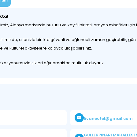
num
kta!
iz, Alanya merkezde huzurlu ve keyifli bir tatil arayan misafirler içi
mizde, ailenizle birlikte güvenli ve eğlenceli zaman geçirebilir, gün b
 kültürel aktivitelere kolayca ulaşabilirsiniz.
 lokasyonumuzla sizleri ağırlamaktan mutluluk duyarız.
livaneotel@gmail.com
GÜLLERPINARI MAHALLESİ 