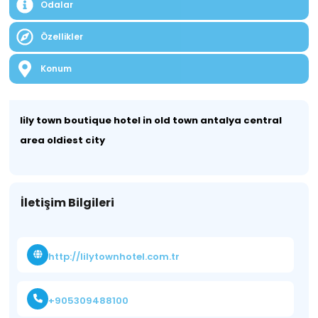
Odalar
Özellikler
Konum
lily town boutique hotel in old town antalya central
area oldiest city
İletişim Bilgileri
http://lilytownhotel.com.tr
+905309488100