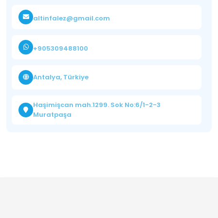
altinfalez@gmail.com
+905309488100
Antalya, Türkiye
Haşimişcan mah.1299. Sok No:6/1-2-3
Muratpaşa