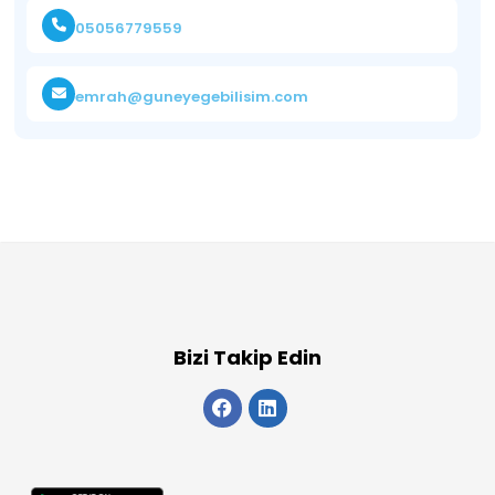
05056779559
emrah@guneyegebilisim.com
Bizi Takip Edin