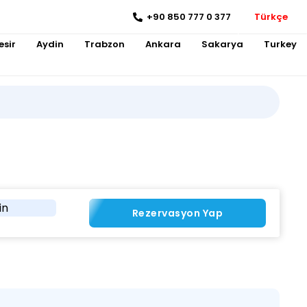
+90 850 777 0 377
Türkçe
esir
Aydin
Trabzon
Ankara
Sakarya
Turkey
in
Rezervasyon Yap