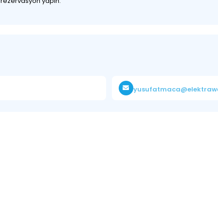
z rezervasyon yapın.
yusufatmaca@elektraw