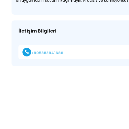
en uygun tatil fırsatlarını kaçırmayın. Aracısız ve komisyonsu
İletişim Bilgileri
+905383941686