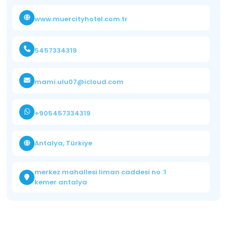
www.muercityhotel.com.tr
5457334319
mami.ulu07@icloud.com
+905457334319
Antalya, Türkiye
merkez mahallesi liman caddesi no :1
kemer antalya