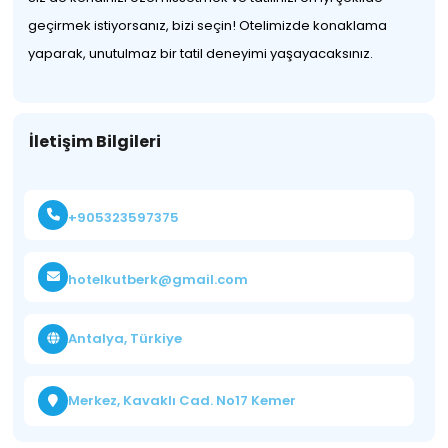
geçirmek istiyorsanız, bizi seçin! Otelimizde konaklama
yaparak, unutulmaz bir tatil deneyimi yaşayacaksınız.
İletişim Bilgileri
+905323597375
hotelkutberk@gmail.com
Antalya, Türkiye
Merkez, Kavaklı Cad. No17 Kemer