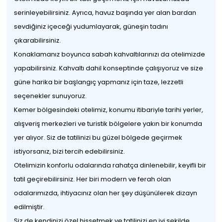
serinleyebilirsiniz. Ayrıca, havuz başında yer alan bardan
sevdiğiniz içeceği yudumlayarak, güneşin tadını
çıkarabilirsiniz.
Konaklamanız boyunca sabah kahvaltılarınızı da otelimizde
yapabilirsiniz. Kahvaltı dahil konseptinde çalışıyoruz ve size
güne harika bir başlangıç yapmanız için taze, lezzetli
seçenekler sunuyoruz.
Kemer bölgesindeki otelimiz, konumu itibariyle tarihi yerler,
alışveriş merkezleri ve turistik bölgelere yakın bir konumda
yer alıyor. Siz de tatilinizi bu güzel bölgede geçirmek
istiyorsanız, bizi tercih edebilirsiniz.
Otelimizin konforlu odalarında rahatça dinlenebilir, keyifli bir
tatil geçirebilirsiniz. Her biri modern ve ferah olan
odalarımızda, ihtiyacınız olan her şey düşünülerek dizayn
edilmiştir.
Siz de kendinizi özel hissetmek ve tatilinizi en iyi şekilde