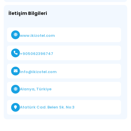
İletişim Bilgileri
www.ikizotel.com
+905062396747
info@ikizotel.com
Alanya, Türkiye
Atatürk Cad. Belen Sk. No:3