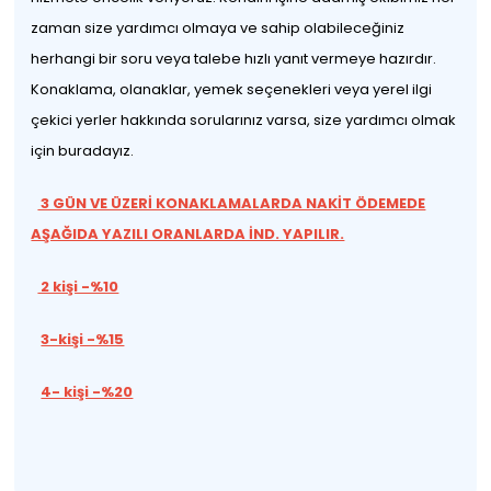
zaman size yardımcı olmaya ve sahip olabileceğiniz
herhangi bir soru veya talebe hızlı yanıt vermeye hazırdır.
Konaklama, olanaklar, yemek seçenekleri veya yerel ilgi
çekici yerler hakkında sorularınız varsa, size yardımcı olmak
için buradayız.
3 GÜN VE ÜZERİ KONAKLAMALARDA NAKİT ÖDEMEDE
AŞAĞIDA YAZILI ORANLARDA İND. YAPILIR.
2 kişi -%10
3-kişi -%15
4- kişi -%20