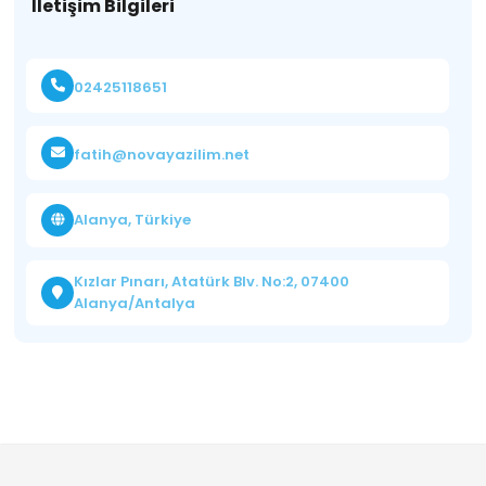
İletişim Bilgileri
02425118651
fatih@novayazilim.net
Alanya, Türkiye
Kızlar Pınarı, Atatürk Blv. No:2, 07400
Alanya/Antalya