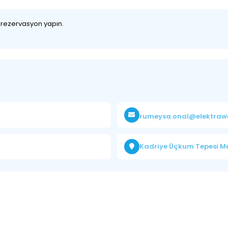
z rezervasyon yapın.
rumeysa.onal@elektraw
Kadriye Üçkum Tepesi Me