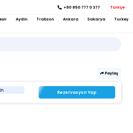
+90 850 777 0 377
Türkçe
esir
Aydin
Trabzon
Ankara
Sakarya
Turkey
Paylaş
in
Rezervasyon Yap