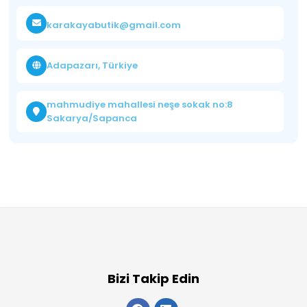
karakayabutik@gmail.com
Adapazarı, Türkiye
mahmudiye mahallesi neşe sokak no:8
Sakarya/Sapanca
Bizi Takip Edin