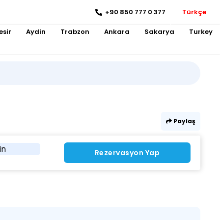
+90 850 777 0 377
Türkçe
esir
Aydin
Trabzon
Ankara
Sakarya
Turkey
Paylaş
in
Rezervasyon Yap