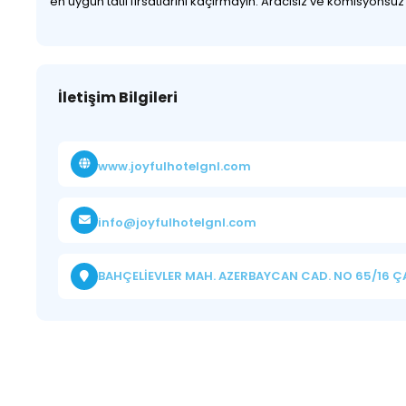
en uygun tatil fırsatlarını kaçırmayın. Aracısız ve komisyonsu
İletişim Bilgileri
www.joyfulhotelgnl.com
info@joyfulhotelgnl.com
BAHÇELİEVLER MAH. AZERBAYCAN CAD. NO 65/16