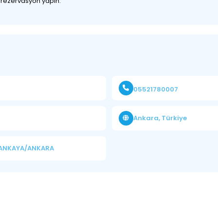
z rezervasyon yapın.
05521780007
Ankara, Türkiye
 ÇANKAYA/ANKARA