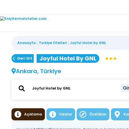
Anasayfa
Turkiye Otelleri
Joyful Hotel by GNL
Joyful Hotel By GNL
Geri Git
Ankara, Türkiye
Gir
Açıklama
Odalar
Özellikler
Ko