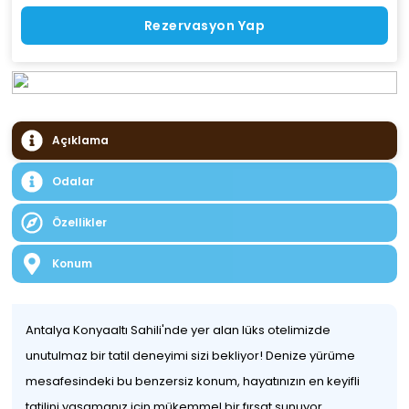
Rezervasyon Yap
Açıklama
Odalar
Özellikler
Konum
Antalya Konyaaltı Sahili'nde yer alan lüks otelimizde
unutulmaz bir tatil deneyimi sizi bekliyor! Denize yürüme
mesafesindeki bu benzersiz konum, hayatınızın en keyifli
tatilini yaşamanız için mükemmel bir fırsat sunuyor.