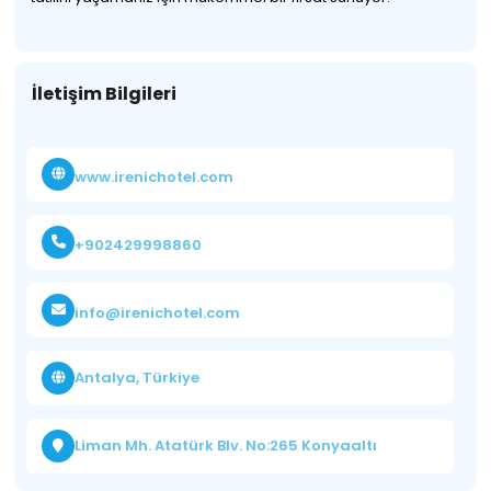
İletişim Bilgileri
www.irenichotel.com
+902429998860
info@irenichotel.com
Antalya, Türkiye
Liman Mh. Atatürk Blv. No:265 Konyaaltı