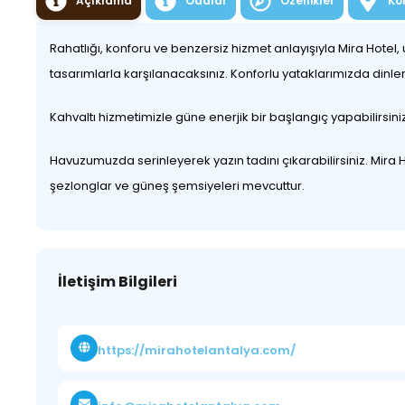
Açıklama
Odalar
Özellikler
Ko
Rahatlığı, konforu ve benzersiz hizmet anlayışıyla Mira Hot
tasarımlarla karşılanacaksınız. Konforlu yataklarımızda dinle
Kahvaltı hizmetimizle güne enerjik bir başlangıç yapabilirsiniz.
Havuzumuzda serinleyerek yazın tadını çıkarabilirsiniz. Mira 
şezlonglar ve güneş şemsiyeleri mevcuttur.
İletişim Bilgileri
https://mirahotelantalya.com/