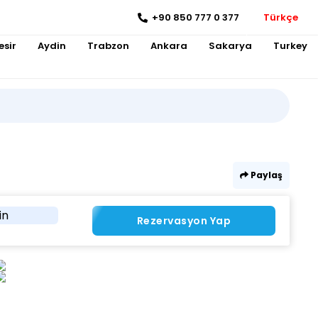
+90 850 777 0 377
Türkçe
esir
Aydin
Trabzon
Ankara
Sakarya
Turkey
Paylaş
in
Rezervasyon Yap