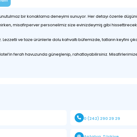
num
el, unutulmaz bir konaklama deneyimi sunuyor. Her detayı özenle düş
nirken, misafirperver personelimiz size evinizdeymiş gibi hissettirecek
 Lezzetli ve taze ürünlerle dolu kahvaltı büfemizde, tatların keyfini çıkar
Hotel’in ferah havuzunda güneşlenip, rahatlayabilirsiniz. Misafirlerim
0 (242) 290 29 29
Antalya, Türkiye