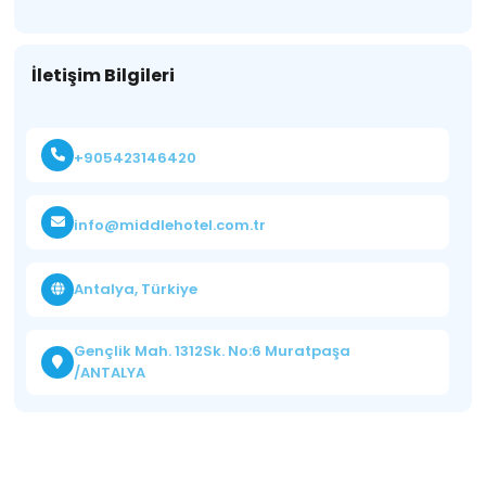
İletişim Bilgileri
+905423146420
info@middlehotel.com.tr
Antalya, Türkiye
Gençlik Mah. 1312Sk. No:6 Muratpaşa
/ANTALYA