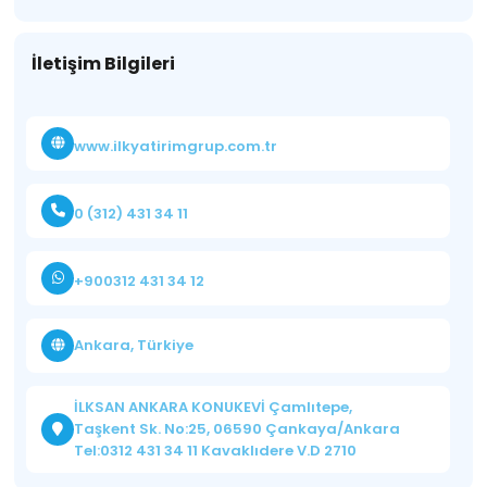
İletişim Bilgileri
www.ilkyatirimgrup.com.tr
0 (312) 431 34 11
+900312 431 34 12
Ankara, Türkiye
İLKSAN ANKARA KONUKEVİ Çamlıtepe,
Taşkent Sk. No:25, 06590 Çankaya/Ankara
Tel:0312 431 34 11 Kavaklıdere V.D 2710