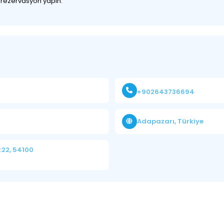
z rezervasyon yapın.
+902643736694
Adapazarı, Türkiye
:22, 54100