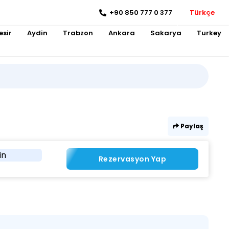
+90 850 777 0 377
Türkçe
esir
Aydin
Trabzon
Ankara
Sakarya
Turkey
Paylaş
in
Rezervasyon Yap