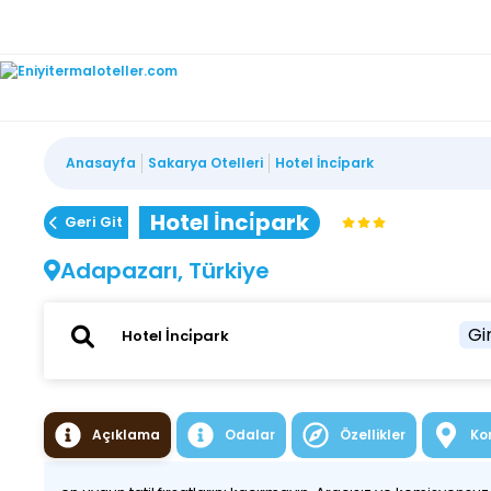
Anasayfa
Sakarya Otelleri
Hotel İnci̇park
Hotel İnci̇park
Geri Git
Adapazarı, Türkiye
Gir
Açıklama
Odalar
Özellikler
Ko