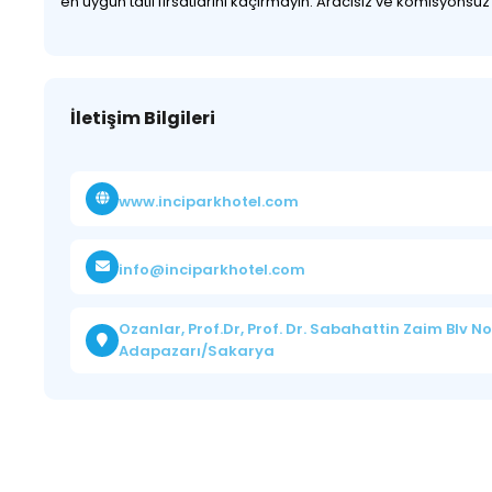
en uygun tatil fırsatlarını kaçırmayın. Aracısız ve komisyonsu
İletişim Bilgileri
www.inciparkhotel.com
info@inciparkhotel.com
Ozanlar, Prof.Dr, Prof. Dr. Sabahattin Zaim Blv No
Adapazarı/Sakarya