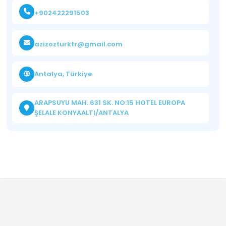
+902422291503
azizozturktr@gmail.com
Antalya, Türkiye
ARAPSUYU MAH. 631 SK. NO:15 HOTEL EUROPA
ŞELALE KONYAALTI/ANTALYA