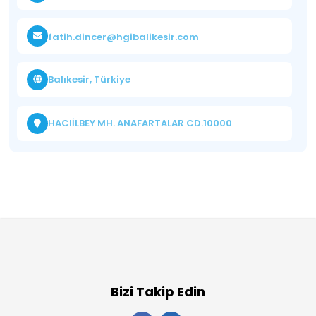
fatih.dincer@hgibalikesir.com
Balıkesir, Türkiye
HACIİLBEY MH. ANAFARTALAR CD.10000
Bizi Takip Edin