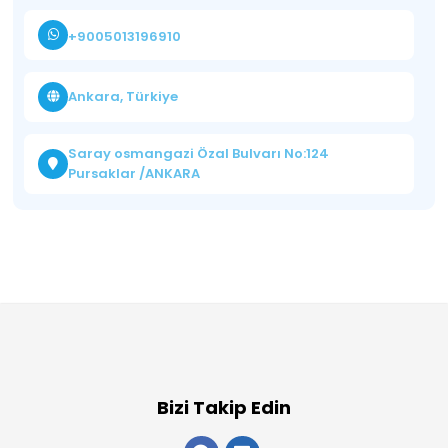
+9005013196910
Ankara, Türkiye
Saray osmangazi Özal Bulvarı No:124
Pursaklar /ANKARA
Bizi Takip Edin