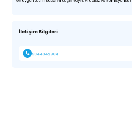
en uygun tatil fırsatlarını kaçırmayın. Aracısız ve komisyonsu
İletişim Bilgileri
5344342984