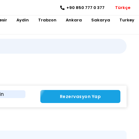
+90 850 777 0 377
Türkçe
esir
Aydin
Trabzon
Ankara
Sakarya
Turkey
in
Rezervasyon Yap