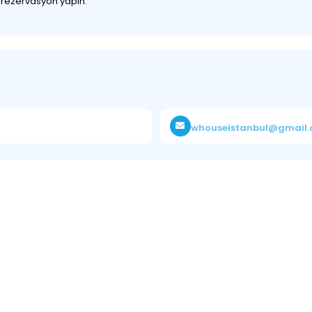
z rezervasyon yapın.
whouseistanbul@gmail