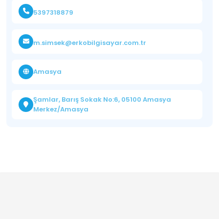
5397318879
m.simsek@erkobilgisayar.com.tr
Amasya
Şamlar, Barış Sokak No:6, 05100 Amasya
Merkez/Amasya