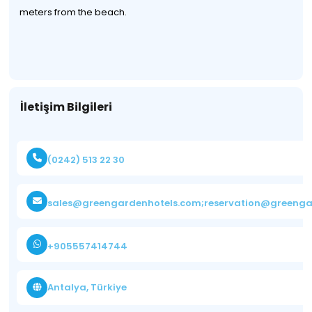
meters from the beach.
İletişim Bilgileri
(0242) 513 22 30
sales@greengardenhotels.com
;
reservation@greengardenh
+905557414744
Antalya, Türkiye