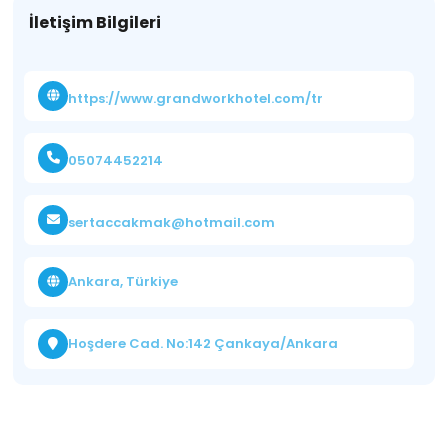
İletişim Bilgileri
https://www.grandworkhotel.com/tr
05074452214
sertaccakmak@hotmail.com
Ankara, Türkiye
Hoşdere Cad. No:142 Çankaya/Ankara