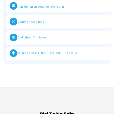
nar@nargrouphotels.com
+905334091102
Antalya, Türkiye
MERKEZ MAH. 159 SOK. NO:13 KEMER
Bizi Takip Edin