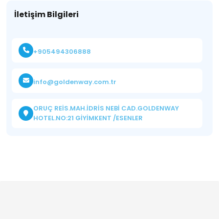
İletişim Bilgileri
+905494306888
info@goldenway.com.tr
ORUÇ REİS.MAH.İDRİS NEBİ CAD.GOLDENWAY
HOTEL.NO:21 GİYİMKENT /ESENLER