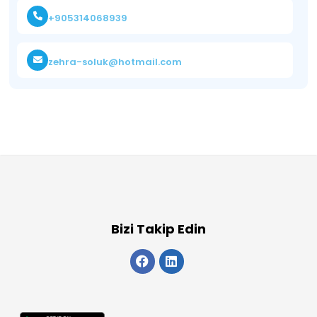
+905314068939
zehra-soluk@hotmail.com
Bizi Takip Edin