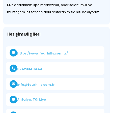
lüks odalarımız, spa merkezimiz, spor salonumuz ve
muhteşem lezzetlerle dolu restoranımızla sizi bekliyoruz.
İletişim Bilgileri
https://www.fourhills.com.tr/
02423340444
info@fourhills.com.tr
Antalya, Türkiye