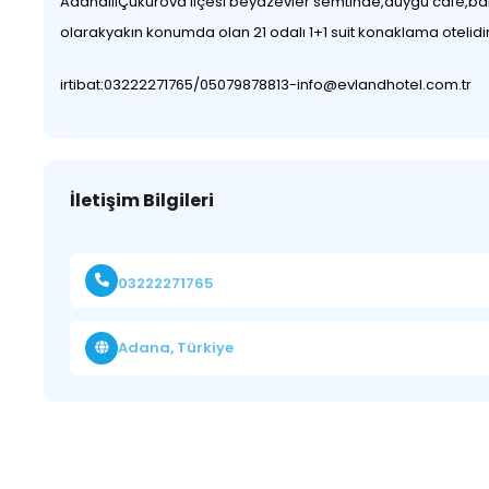
AdanailiÇukurova ilçesi beyazevler semtinde,duygu cafe,bara
olarakyakın konumda olan 21 odalı 1+1 suit konaklama otelidir
irtibat:03222271765/
05079878813-info@evlandhotel.com.tr
İletişim Bilgileri
03222271765
Adana, Türkiye