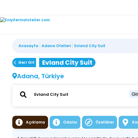
Anasayfa
Adana Otelleri
Evland City Suit
Evland City Suit
Geri Git
Adana, Türkiye
Gir
Açıklama
Odalar
Özellikler
Ko