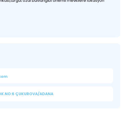
kası,turgut özal bulvarıgibi önemli mevkilere lokasyon
.com
SOK.NO:6 ÇUKUROVA/ADANA