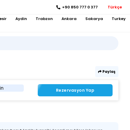
+90 850 777 0 377
Türkçe
esir
Aydin
Trabzon
Ankara
Sakarya
Turkey
Paylaş
in
Rezervasyon Yap