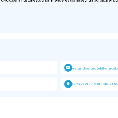
jyolu,şehir hastanesi,adnan menderes sahili(seyhan barajı),iller ban
.
evlandsuiteotel@gmail
BEYAZEVLER MAH.80021 