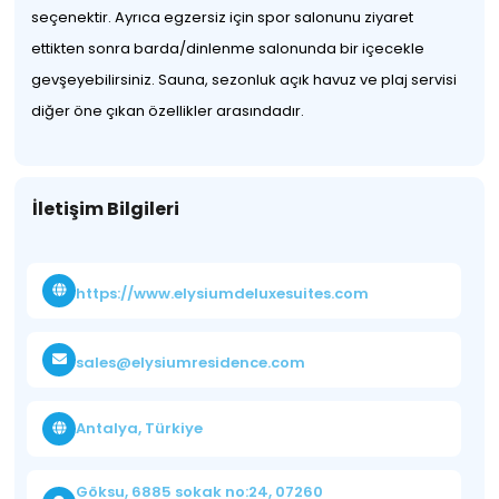
seçenektir. Ayrıca egzersiz için spor salonunu ziyaret
ettikten sonra barda/dinlenme salonunda bir içecekle
gevşeyebilirsiniz. Sauna, sezonluk açık havuz ve plaj servisi
diğer öne çıkan özellikler arasındadır.
İletişim Bilgileri
https://www.elysiumdeluxesuites.com
sales@elysiumresidence.com
Antalya, Türkiye
Göksu, 6885 sokak no:24, 07260