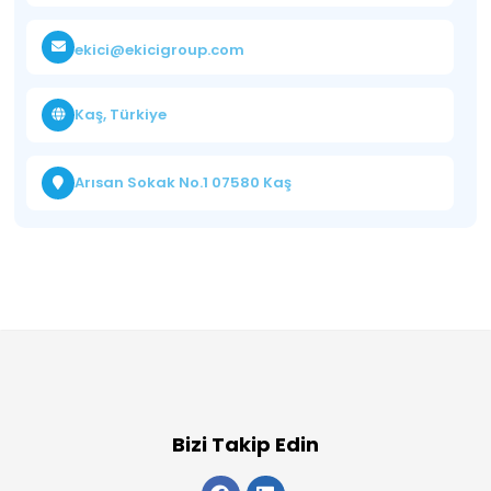
ekici@ekicigroup.com
Kaş, Türkiye
Arısan Sokak No.1 07580 Kaş
Bizi Takip Edin