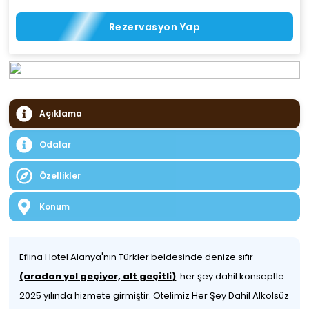
Rezervasyon Yap
Açıklama
Odalar
Özellikler
Konum
Eflina Hotel Alanya'nın Türkler beldesinde denize sıfır
(aradan yol geçiyor, alt geçitli)
her şey dahil konseptle
2025 yılında hizmete girmiştir. Otelimiz Her Şey Dahil Alkolsüz