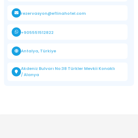
rezervasyon@eflinahotel.com
+905551512822
Antalya, Türkiye
Akdeniz Bulvarı No:38 Türkler Mevkii Konaklı
/ Alanya