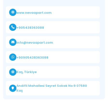
www.nevaapart.com
+905438363088
info@nevaapart.com
+90905438363088
Kaş, Türkiye
Andifli Mahallesi Seyret Sokak No:9 07580
Kaş