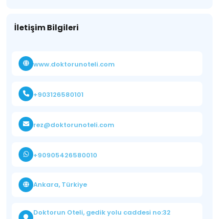
İletişim Bilgileri
www.doktorunoteli.com
+903126580101
rez@doktorunoteli.com
+90905426580010
Ankara, Türkiye
Doktorun Oteli, gedik yolu caddesi no:32