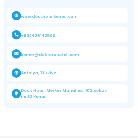
www.docshotelkemer.com
+902428142500
kemer@doktorunoteli.com
Antalya, Türkiye
Doc's Hotel, Merkez Mahallesi, 102. sokak
no:32 Kemer