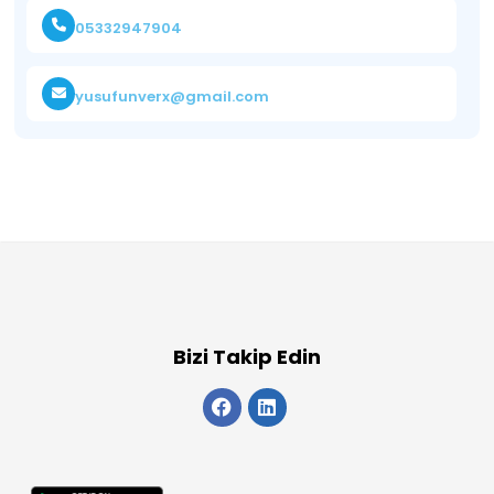
05332947904
yusufunverx@gmail.com
Bizi Takip Edin