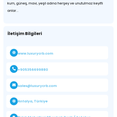
kum, güneş, mavi, yeşil adına herşey ve unutulmaz keyifli
anlar...
İletişim Bilgileri
www.luxurycrb.com
+905356699880
sales@luxurycrb.com
Antalya, Türkiye