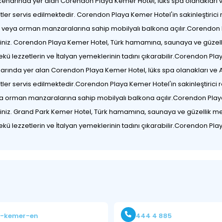
kenarında yer alan Corendon Playa Kemer Hotel, lüks spa olanakları v
etler servis edilmektedir. Corendon Playa Kemer Hotel'in sakinleştiric
niz veya orman manzaralarına sahip mobilyalı balkona açılır.Corendo
ilirsiniz. Corendon Playa Kemer Hotel, Türk hamamına, saunaya ve güzell
ü lezzetlerin ve İtalyan yemeklerinin tadını çıkarabilir.Corendon P
arında yer alan Corendon Playa Kemer Hotel, lüks spa olanakları ve A
etler servis edilmektedir.Corendon Playa Kemer Hotel'in sakinleştirici 
ya orman manzaralarına sahip mobilyalı balkona açılır.Corendon Pla
lirsiniz. Grand Park Kemer Hotel, Türk hamamına, saunaya ve güzellik me
ü lezzetlerin ve İtalyan yemeklerinin tadını çıkarabilir.Corendon P
k-kemer-en
444 4 885