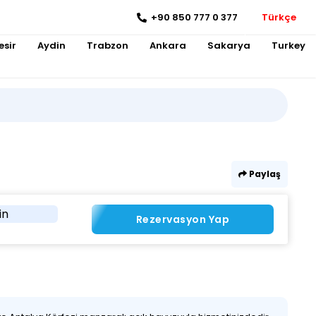
+90 850 777 0 377
Türkçe
esir
Aydin
Trabzon
Ankara
Sakarya
Turkey
Paylaş
in
Rezervasyon Yap