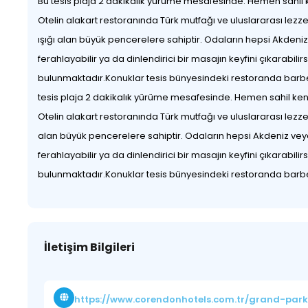
Bu tesis plaja 2 dakikalık yürüme mesafesinde. Hemen sahil 
Otelin alakart restoranında Türk mutfağı ve uluslararası lezz
ışığı alan büyük pencerelere sahiptir. Odaların hepsi Akde
ferahlayabilir ya da dinlendirici bir masajın keyfini çıkarab
bulunmaktadır.Konuklar tesis bünyesindeki restoranda barbek
tesis plaja 2 dakikalık yürüme mesafesinde. Hemen sahil ken
Otelin alakart restoranında Türk mutfağı ve uluslararası lezz
alan büyük pencerelere sahiptir. Odaların hepsi Akdeniz ve
ferahlayabilir ya da dinlendirici bir masajın keyfini çıkarabi
bulunmaktadır.Konuklar tesis bünyesindeki restoranda barbek
İletişim Bilgileri
https://www.corendonhotels.com.tr/grand-par