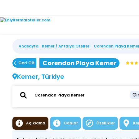
Anasayfa
Kemer / Antalya Otelleri
Corendon Playa Keme
Corendon Playa Kemer
Geri Git
Kemer, Türkiye
Gir
Açıklama
Odalar
Özellikler
Ko